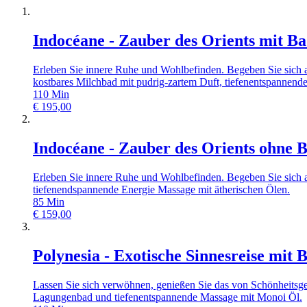
Indocéane - Zauber des Orients mit B
Erleben Sie innere Ruhe und Wohlbefinden. Begeben Sie sich a
kostbares Milchbad mit pudrig-zartem Duft, tiefenentspannend
110
Min
€
195,00
Indocéane - Zauber des Orients ohne 
Erleben Sie innere Ruhe und Wohlbefinden. Begeben Sie sich a
tiefenendspannende Energie Massage mit ätherischen Ölen.
85
Min
€
159,00
Polynesia - Exotische Sinnesreise mit 
Lassen Sie sich verwöhnen, genießen Sie das von Schönheitsgeh
Lagungenbad und tiefenentspannende Massage mit Monoi Öl.