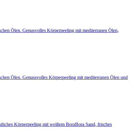
schen Ölen. Genusvolles Körperpeeling mit mediterranen Ölen,
ischen Ölen. Genussvolles Körperpeeling mit mediterranen Ölen und
östliches Körperpeeling mit weißem BoraBora Sand, frisches