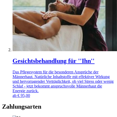
Gesichtsbehandlung für ''Ihn''
Das Pflegesystem für die besonderen Ansprüche der
Männerhaut. Natürliche Inhaltstoffe mit effektiver Wirkung
und hervorragender Verträglichkeit, ob viel Stress oder wenig
Schlaf - jetzt bekommt anspruchsvolle Männerhaut die
Energie zurück.
ab
€
95,00
Zahlungsarten